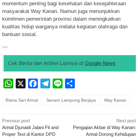
momentum penting bagi kesehatan dan kesejahteraan
masyarakat Way Kanan. Namun juga menunjukkan
komitmen pemerintah provinsi dalam meningkatkan
kualitas hidup warganya melalui kegiatan olahraga dan
bantuan sosial.
---
Cek Berita dan Artikel Lainnya di
Google News
WhatsApp
X
Facebook
Telegram
Line
Share
Riana Sari Arinal
Senam Lampung Berjaya
Way Kanan
Post
Previous post
Next post
navigation
Arinal Djunaidi Jalani Fit and
Pengajian Akbar di Way Kanan:
Proper Test di Kantor DPD
Arinal Dorong Kehidupan