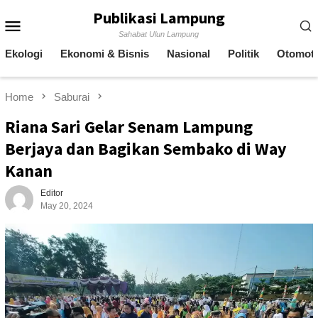
Skip
Publikasi Lampung
Mobile
to
Sahabat Ulun Lampung
content
Menu
Ekologi
Ekonomi & Bisnis
Nasional
Politik
Otomoti
Home
Saburai
Riana Sari Gelar Senam Lampung
Berjaya dan Bagikan Sembako di Way
Kanan
Editor
May 20, 2024