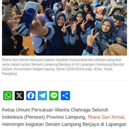
Riana Sari Arinal melayani ajakan swafoto masyarakat dan pelajar yang ikut
serta dalam acara Senam Lampung Berjaya di di Lapangan Kampung Bandar
Dalam, Kecamatan Negeri Agung, Senin (20/5/2024) pagi. (Foto: Yopie
Pangkey)
WhatsApp
X
Facebook
Telegram
Line
Share
Ketua Umum Persatuan Wanita Olahraga Seluruh
Indonesia (Perwosi) Provinsi Lampung,
Riana Sari Arinal
,
memimpin kegiatan Senam Lampung Berjaya di Lapangan