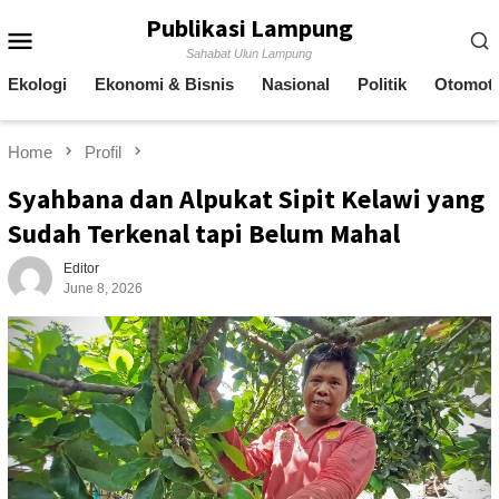
Skip
Publikasi Lampung
Mobile
to
Sahabat Ulun Lampung
content
Menu
Ekologi
Ekonomi & Bisnis
Nasional
Politik
Otomoti
Home
Profil
Syahbana dan Alpukat Sipit Kelawi yang
Sudah Terkenal tapi Belum Mahal
Editor
June 8, 2026