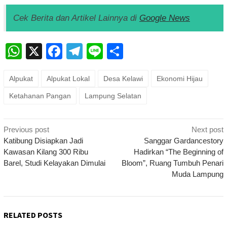
Cek Berita dan Artikel Lainnya di
Google News
WhatsApp
X
Facebook
Telegram
Line
Share
Alpukat
Alpukat Lokal
Desa Kelawi
Ekonomi Hijau
Ketahanan Pangan
Lampung Selatan
Post
Previous post
Next post
navigation
Katibung Disiapkan Jadi
Sanggar Gardancestory
Kawasan Kilang 300 Ribu
Hadirkan “The Beginning of
Barel, Studi Kelayakan Dimulai
Bloom”, Ruang Tumbuh Penari
Muda Lampung
RELATED POSTS