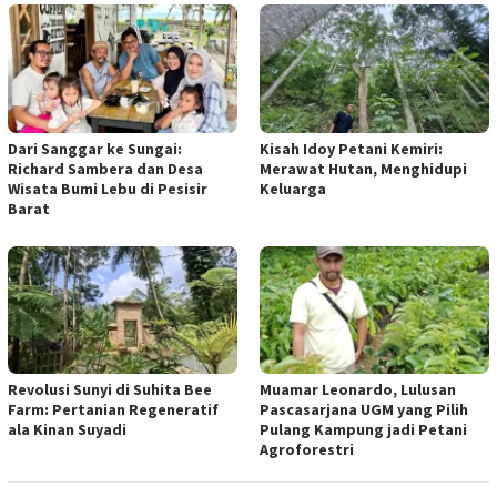
Dari Sanggar ke Sungai:
Kisah Idoy Petani Kemiri:
Richard Sambera dan Desa
Merawat Hutan, Menghidupi
Wisata Bumi Lebu di Pesisir
Keluarga
Barat
Revolusi Sunyi di Suhita Bee
Muamar Leonardo, Lulusan
Farm: Pertanian Regeneratif
Pascasarjana UGM yang Pilih
ala Kinan Suyadi
Pulang Kampung jadi Petani
Agroforestri