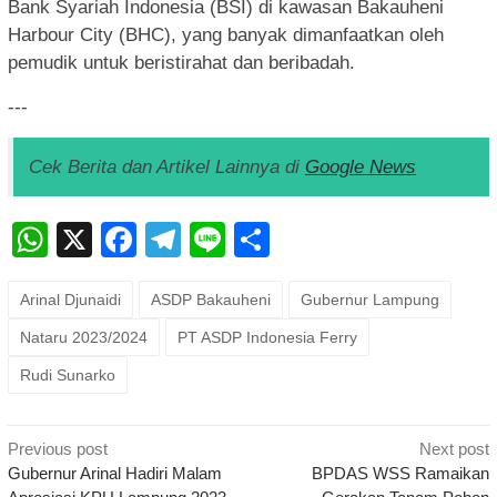
Bank Syariah Indonesia (BSI) di kawasan Bakauheni
Harbour City (BHC), yang banyak dimanfaatkan oleh
pemudik untuk beristirahat dan beribadah.
---
Cek Berita dan Artikel Lainnya di
Google News
WhatsApp
X
Facebook
Telegram
Line
Share
Arinal Djunaidi
ASDP Bakauheni
Gubernur Lampung
Nataru 2023/2024
PT ASDP Indonesia Ferry
Rudi Sunarko
Post
Previous post
Next post
navigation
Gubernur Arinal Hadiri Malam
BPDAS WSS Ramaikan