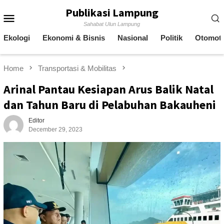
Skip
Publikasi Lampung
Mobile
to
Sahabat Ulun Lampung
content
Menu
Ekologi
Ekonomi & Bisnis
Nasional
Politik
Otomoti
Home
Transportasi & Mobilitas
Arinal Pantau Kesiapan Arus Balik Natal
dan Tahun Baru di Pelabuhan Bakauheni
Editor
December 29, 2023