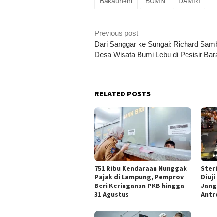
Bakauheni
BUMN
DAMRI
Post
Previous post
navigation
Dari Sanggar ke Sungai: Richard Sam
Desa Wisata Bumi Lebu di Pesisir Bar
RELATED POSTS
751 Ribu Kendaraan Nunggak
Steri
Pajak di Lampung, Pemprov
Diuj
Beri Keringanan PKB hingga
Jang
31 Agustus
Antr