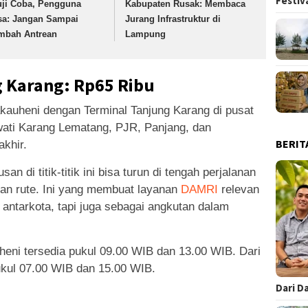
Festiv
uji Coba, Pengguna
Kabupaten Rusak: Membaca
sa: Jangan Sampai
Jurang Infrastruktur di
mbah Antrean
Lampung
 Karang: Rp65 Ribu
auheni dengan Terminal Tanjung Karang di pusat
ati Karang Lematang, PJR, Panjang, dan
BERIT
akhir.
n di titik-titik ini bisa turun di tengah perjalanan
an rute. Ini yang membuat layanan
DAMRI
relevan
 antarkota, tapi juga sebagai angkutan dalam
eni tersedia pukul 09.00 WIB dan 13.00 WIB. Dari
ukul 07.00 WIB dan 15.00 WIB.
Dari D