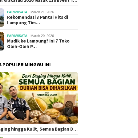
al Krakatau 2026 Masuk 110 Event T…
PARIWISATA
March 21, 2026
Rekomendasi 3 Pantai Hits di
Lampung Tim…
PARIWISATA
March 20, 2026
Mudik ke Lampung? Ini 7 Toko
Oleh-Oleh P…
A POPULER MINGGU INI
aging hingga Kulit, Semua Bagian D…