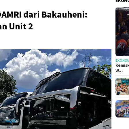
EKONO
DAMRI dari Bakauheni:
n Unit 2
EKONOMI
Kemisk
W…