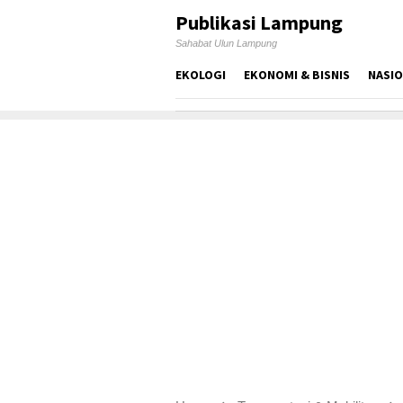
Skip
Publikasi Lampung
to
Sahabat Ulun Lampung
content
EKOLOGI
EKONOMI & BISNIS
NASI