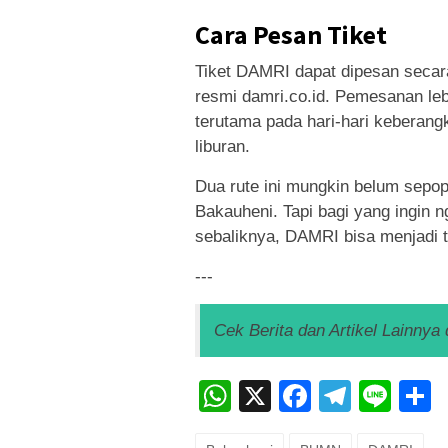
Cara Pesan Tiket
Tiket DAMRI dapat dipesan secara
resmi damri.co.id. Pemesanan le
terutama pada hari-hari keberang
liburan.
Dua rute ini mungkin belum sepop
Bakauheni. Tapi bagi yang ingin 
sebaliknya, DAMRI bisa menjadi t
---
Cek Berita dan Artikel Lainnya 
WhatsApp
X
Faceboo
Teleg
Lin