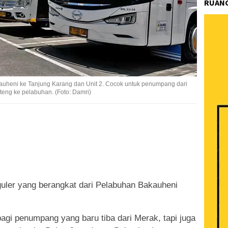
RUANG
auheni ke Tanjung Karang dan Unit 2. Cocok untuk penumpang dari
ng ke pelabuhan. (Foto: Damri)
k
ram
e
Share
uler yang berangkat dari Pelabuhan Bakauheni
bagi penumpang yang baru tiba dari Merak, tapi juga