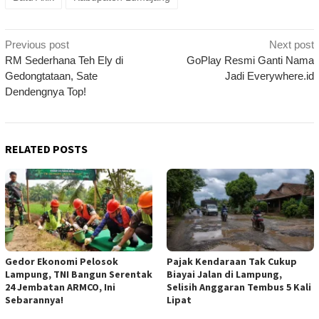
Post
Previous post
Next post
navigation
RM Sederhana Teh Ely di
GoPlay Resmi Ganti Nama
Gedongtataan, Sate
Jadi Everywhere.id
Dendengnya Top!
RELATED POSTS
Gedor Ekonomi Pelosok
Pajak Kendaraan Tak Cukup
Lampung, TNI Bangun Serentak
Biayai Jalan di Lampung,
24 Jembatan ARMCO, Ini
Selisih Anggaran Tembus 5 Kali
Sebarannya!
Lipat