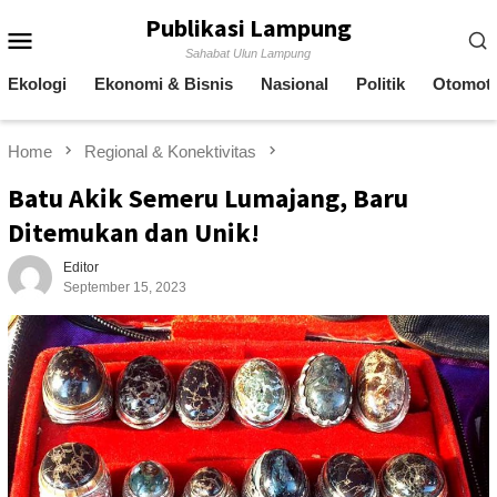
Skip
Publikasi Lampung
Mobile
to
Sahabat Ulun Lampung
content
Menu
Ekologi
Ekonomi & Bisnis
Nasional
Politik
Otomoti
Home
Regional & Konektivitas
Batu Akik Semeru Lumajang, Baru
Ditemukan dan Unik!
Editor
September 15, 2023