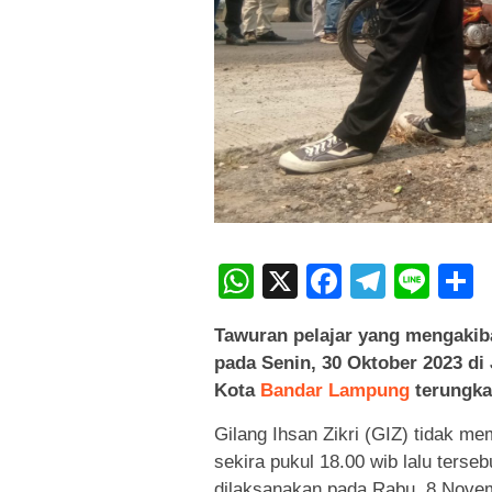
WhatsApp
X
Faceboo
Teleg
Lin
Tawuran pelajar yang mengakiba
pada Senin, 30 Oktober 2023 di
Kota
Bandar Lampung
terungkap
Gilang Ihsan Zikri (GIZ) tidak m
sekira pukul 18.00 wib lalu terse
dilaksanakan pada Rabu, 8 Novem