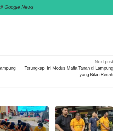
di
Google News
k
ram
e
Share
Next post
Lampung
Terungkap! Ini Modus Mafia Tanah di Lampung
yang Bikin Resah