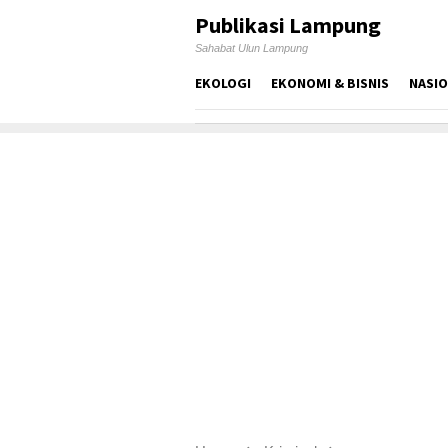
Skip
Publikasi Lampung
to
Sahabat Ulun Lampung
content
EKOLOGI
EKONOMI & BISNIS
NASI