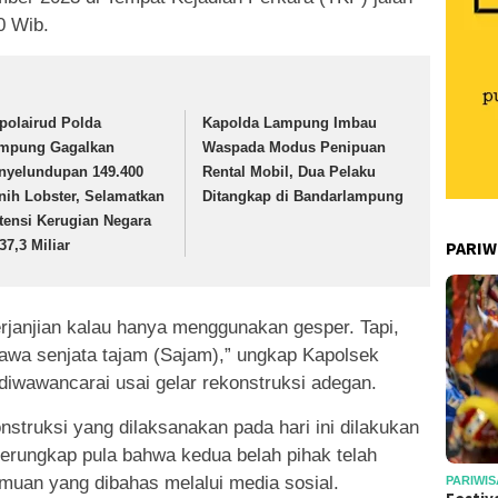
0 Wib.
tpolairud Polda
Kapolda Lampung Imbau
mpung Gagalkan
Waspada Modus Penipuan
nyelundupan 149.400
Rental Mobil, Dua Pelaku
nih Lobster, Selamatkan
Ditangkap di Bandarlampung
tensi Kerugian Negara
PARIW
37,3 Miliar
rjanjian kalau hanya menggunakan gesper. Tapi,
awa senjata tajam (Sajam),” ungkap Kapolsek
iwawancarai usai gelar rekonstruksi adegan.
nstruksi yang dilaksanakan pada hari ini dilakukan
erungkap pula bahwa kedua belah pihak telah
uan yang dibahas melalui media sosial.
PARIWIS