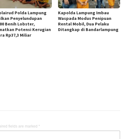
olairud Polda Lampung
Kapolda Lampung Imbau
lkan Penyelundupan
Waspada Modus Penipuan
400 Benih Lobster,
Rental Mobil, Dua Pelaku
matkan Potensi Kerugian
Ditangkap di Bandarlampung
ra Rp37,3 Miliar
ired fields are marked
*