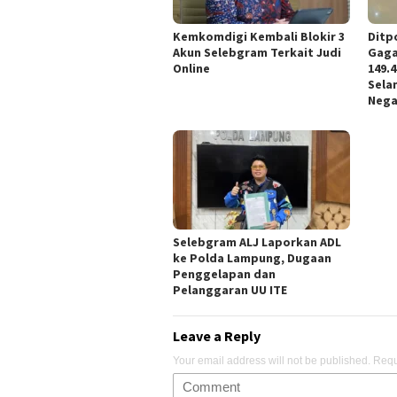
Kemkomdigi Kembali Blokir 3
Ditp
Akun Selebgram Terkait Judi
Gaga
Online
149.
Sela
Nega
Selebgram ALJ Laporkan ADL
ke Polda Lampung, Dugaan
Penggelapan dan
Pelanggaran UU ITE
Leave a Reply
Your email address will not be published.
Requ