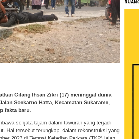
RUANG
k
ram
e
Share
tkan Gilang Ihsan Zikri (17) meninggal dunia
 Jalan Soekarno Hatta, Kecamatan Sukarame,
 fakta baru.
embawa senjata tajam dalam tawuran yang terjadi
but. Hal tersebut terungkap, dalam rekonstruksi yang
ber 2023 di Tempat Kejadian Perkara (TKP) jalan