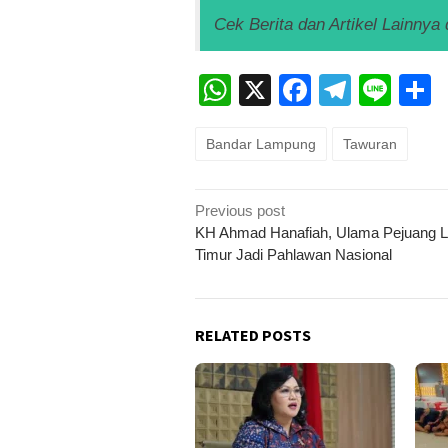
Cek Berita dan Artikel Lainnya 
WhatsApp
X
Faceboo
Teleg
Lin
Bandar Lampung
Tawuran
Post
Previous post
navigation
KH Ahmad Hanafiah, Ulama Pejuang 
Timur Jadi Pahlawan Nasional
RELATED POSTS