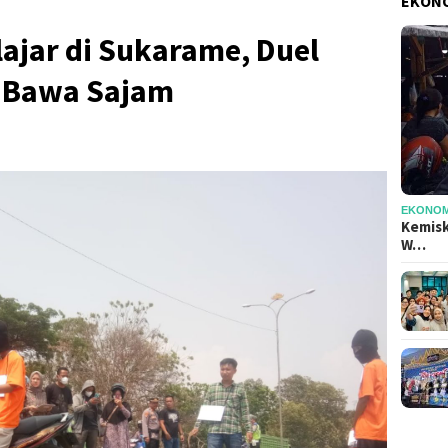
EKONO
ajar di Sukarame, Duel
i Bawa Sajam
EKONOMI
Kemisk
W…