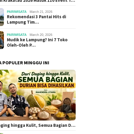
al Krakatau 2026 Masuk 110 Event T…
PARIWISATA
March 21, 2026
Rekomendasi 3 Pantai Hits di
Lampung Tim…
PARIWISATA
March 20, 2026
Mudik ke Lampung? Ini 7 Toko
Oleh-Oleh P…
A POPULER MINGGU INI
aging hingga Kulit, Semua Bagian D…