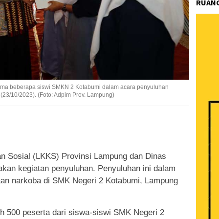
RUANG
sama beberapa siswi SMKN 2 Kotabumi dalam acara penyuluhan
23/10/2023). (Foto: Adpim Prov. Lampung)
k
ram
e
Share
n Sosial (LKKS) Provinsi Lampung dan Dinas
kan kegiatan penyuluhan. Penyuluhan ini dalam
an narkoba di SMK Negeri 2 Kotabumi, Lampung
leh 500 peserta dari siswa-siswi SMK Negeri 2