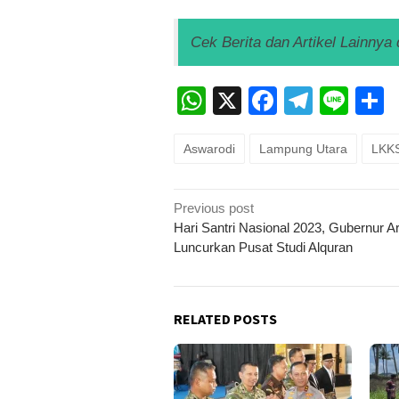
Cek Berita dan Artikel Lainnya 
WhatsApp
X
Faceboo
Teleg
Lin
Aswarodi
Lampung Utara
LKK
Post
Previous post
navigation
Hari Santri Nasional 2023, Gubernur Ar
Luncurkan Pusat Studi Alquran
RELATED POSTS