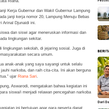
Festiv
kata Riana.
Janji Kerja Gubernur dan Wakil Gubernur Lampung
ada janji kerja nomor 20, Lampung Menuju Bebas
i Arinal Djunaidi ini.
siswa dan siswi agar meneruskan informasi dan
da lingkungan sekitar.
 lingkungan sekolah, di jejaring sosial. Juga di
BERIT
emasyarakatan secara umum.
a anak-anak yang saya sayangi untuk selalu
jauhi narkoba, dan raih cita-cita. Ini akan berguna
 tua.” ujar
Riana Sari
.
mpung, Aswarodi, mengatakan bahwa kegiatan ini
 para siswa/i menjadi relawan pencegahan narkoba
Dari D
egiatan ini bertujuan agar para peserta dapat