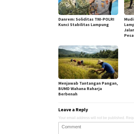
Danrem: Soliditas TNI-POLRI
Mudi
Kunci Stabilitas Lampung
Lamp
Jala
Pesa
Menjawab Tantangan Pangan,
BUMD Wahana Raharja
Berbenah
Leave a Reply
Your email address will not be published.
Requ