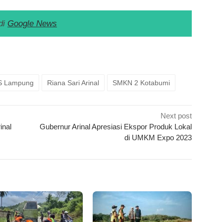
di
Google News
k
ram
e
Share
S Lampung
Riana Sari Arinal
SMKN 2 Kotabumi
Next post
inal
Gubernur Arinal Apresiasi Ekspor Produk Lokal
di UMKM Expo 2023