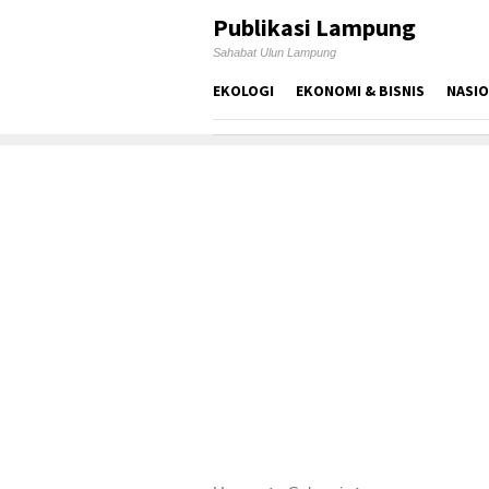
Skip
Publikasi Lampung
to
Sahabat Ulun Lampung
content
EKOLOGI
EKONOMI & BISNIS
NASI