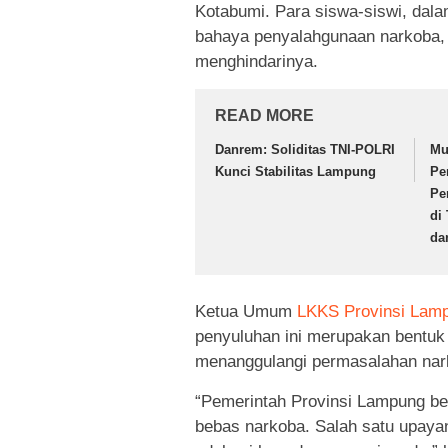
Kotabumi. Para siswa-siswi, dala
bahaya penyalahgunaan narkoba, 
menghindarinya.
READ MORE
Danrem: Soliditas TNI-POLRI
Mu
Kunci Stabilitas Lampung
Pe
Pe
di
da
Ketua Umum
LKKS Provinsi Lam
penyuluhan ini merupakan bentu
menanggulangi permasalahan nar
“Pemerintah Provinsi Lampung b
bebas narkoba. Salah satu upay