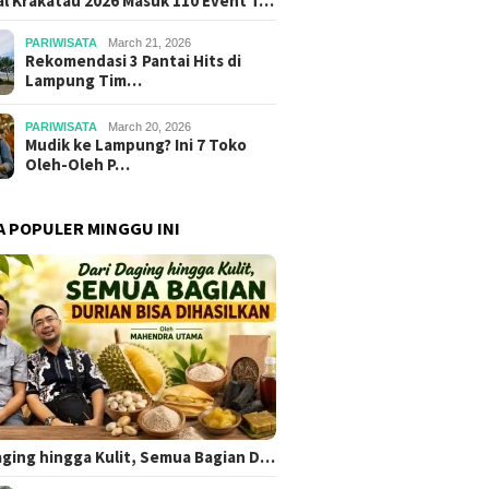
al Krakatau 2026 Masuk 110 Event T…
PARIWISATA
March 21, 2026
Rekomendasi 3 Pantai Hits di
Lampung Tim…
PARIWISATA
March 20, 2026
Mudik ke Lampung? Ini 7 Toko
Oleh-Oleh P…
A POPULER MINGGU INI
aging hingga Kulit, Semua Bagian D…