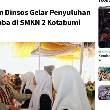
EKONO
 Dinsos Gelar Penyuluhan
ba di SMKN 2 Kotabumi
EKONOMI
Kemisk
W…