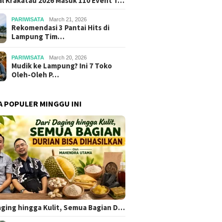
al Krakatau 2026 Masuk 110 Event T…
PARIWISATA
March 21, 2026
Rekomendasi 3 Pantai Hits di
Lampung Tim…
PARIWISATA
March 20, 2026
Mudik ke Lampung? Ini 7 Toko
Oleh-Oleh P…
A POPULER MINGGU INI
aging hingga Kulit, Semua Bagian D…