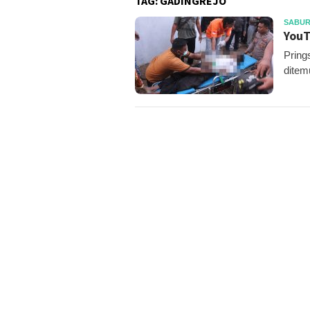
TAG:
GADINGREJO
SABUR
YouT
Pring
ditem