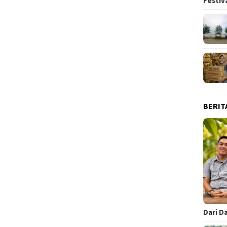
Festiv
BERIT
Dari D