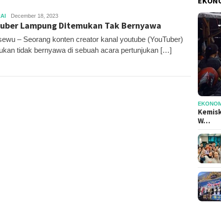
EKONO
Raditya
AI
December 18, 2023
uber Lampung Ditemukan Tak Bernyawa
Biantara
sewu – Seorang konten creator kanal youtube (YouTuber)
ukan tidak bernyawa di sebuah acara pertunjukan […]
EKONOMI
Kemisk
W…