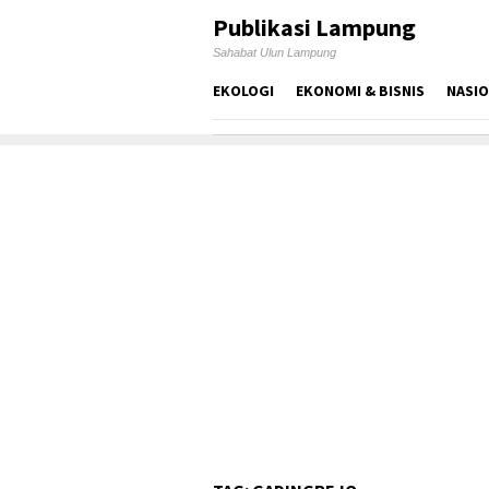
Skip
Publikasi Lampung
to
Sahabat Ulun Lampung
content
EKOLOGI
EKONOMI & BISNIS
NASI