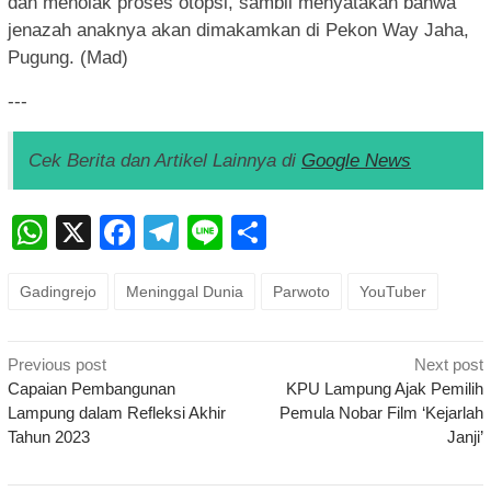
dan menolak proses otopsi, sambil menyatakan bahwa
jenazah anaknya akan dimakamkan di Pekon Way Jaha,
Pugung. (Mad)
---
Cek Berita dan Artikel Lainnya di
Google News
WhatsApp
X
Facebook
Telegram
Line
Share
Gadingrejo
Meninggal Dunia
Parwoto
YouTuber
Post
Previous post
Next post
navigation
Capaian Pembangunan
KPU Lampung Ajak Pemilih
Lampung dalam Refleksi Akhir
Pemula Nobar Film ‘Kejarlah
Tahun 2023
Janji’