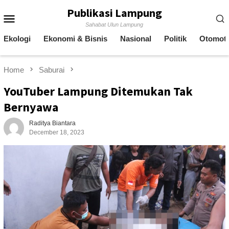
Skip
Publikasi Lampung
Mobile
to
Sahabat Ulun Lampung
content
Menu
Ekologi
Ekonomi & Bisnis
Nasional
Politik
Otomoti
Home
Saburai
YouTuber Lampung Ditemukan Tak
Bernyawa
Raditya Biantara
December 18, 2023