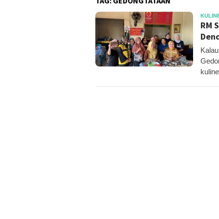
TAG:
GEDONGTATAAN
KULIN
RM S
Dend
Kalau
Gedon
kuline