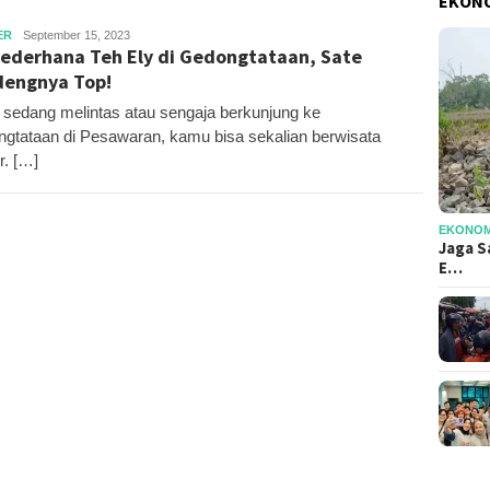
EKONO
Editor
ER
September 15, 2023
ederhana Teh Ely di Gedongtataan, Sate
engnya Top!
 sedang melintas atau sengaja berkunjung ke
gtataan di Pesawaran, kamu bisa sekalian berwisata
r. […]
EKONOMI
Jaga S
E…