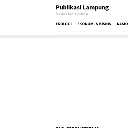
Skip
Publikasi Lampung
to
Sahabat Ulun Lampung
content
EKOLOGI
EKONOMI & BISNIS
NASI