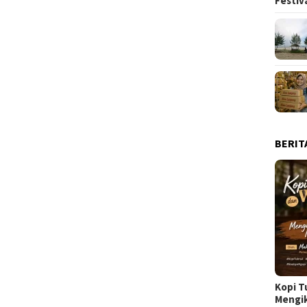
Festiv
BERIT
Kopi T
Mengi