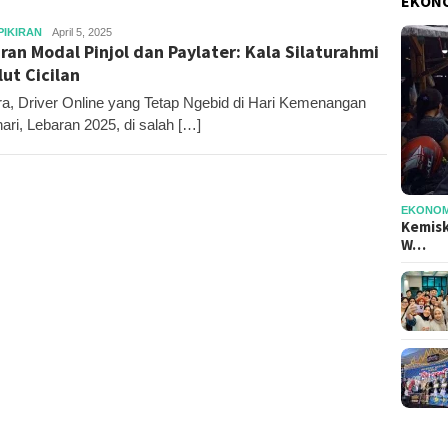
EKONO
Editor
PIKIRAN
April 5, 2025
ran Modal Pinjol dan Paylater: Kala Silaturahmi
lut Cicilan
a, Driver Online yang Tetap Ngebid di Hari Kemenangan
hari, Lebaran 2025, di salah […]
EKONOMI
Kemisk
W…