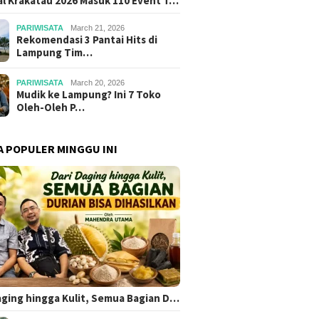
al Krakatau 2026 Masuk 110 Event T…
PARIWISATA
March 21, 2026
Rekomendasi 3 Pantai Hits di
Lampung Tim…
PARIWISATA
March 20, 2026
Mudik ke Lampung? Ini 7 Toko
Oleh-Oleh P…
A POPULER MINGGU INI
aging hingga Kulit, Semua Bagian D…