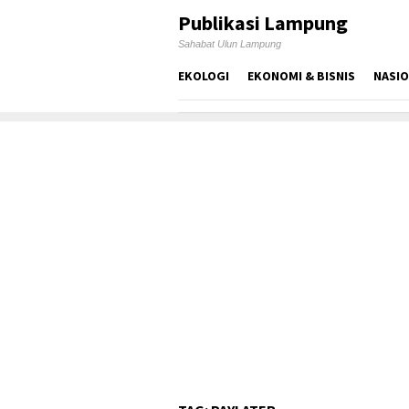
Skip
Publikasi Lampung
to
Sahabat Ulun Lampung
content
EKOLOGI
EKONOMI & BISNIS
NASI