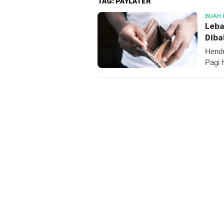
TAG:
PAYLATER
BUAH 
Leba
Diba
Hendr
Pagi 