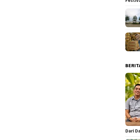
Festiv
BERIT
Dari D