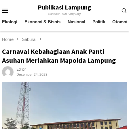
Skip
Publikasi Lampung
Mobile
to
Sahabat Ulun Lampung
content
Menu
Ekologi
Ekonomi & Bisnis
Nasional
Politik
Otomoti
Home
Saburai
Carnaval Kebahagiaan Anak Panti
Asuhan Meriahkan Mapolda Lampung
Editor
December 24, 2023