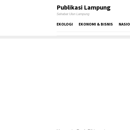
Skip
Publikasi Lampung
to
Sahabat Ulun Lampung
content
EKOLOGI
EKONOMI & BISNIS
NASI