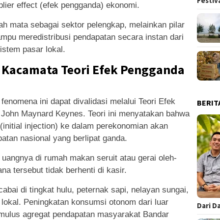
Festiv
iplier effect (efek pengganda) ekonomi.
lah mata sebagai sektor pelengkap, melainkan pilar
ampu meredistribusi pendapatan secara instan dari
stem pasar lokal.
Kacamata Teori Efek Pengganda
enomena ini dapat divalidasi melalui Teori Efek
BERIT
ri John Maynard Keynes. Teori ini menyatakan bahwa
(initial injection) ke dalam perekonomian akan
tan nasional yang berlipat ganda.
uangnya di rumah makan seruit atau gerai oleh-
na tersebut tidak berhenti di kasir.
abai di tingkat hulu, peternak sapi, nelayan sungai,
 lokal. Peningkatan konsumsi otonom dari luar
Dari D
timulus agregat pendapatan masyarakat Bandar