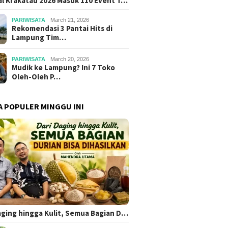
al Krakatau 2026 Masuk 110 Event T…
PARIWISATA
March 21, 2026
Rekomendasi 3 Pantai Hits di
Lampung Tim…
PARIWISATA
March 20, 2026
Mudik ke Lampung? Ini 7 Toko
Oleh-Oleh P…
A POPULER MINGGU INI
aging hingga Kulit, Semua Bagian D…