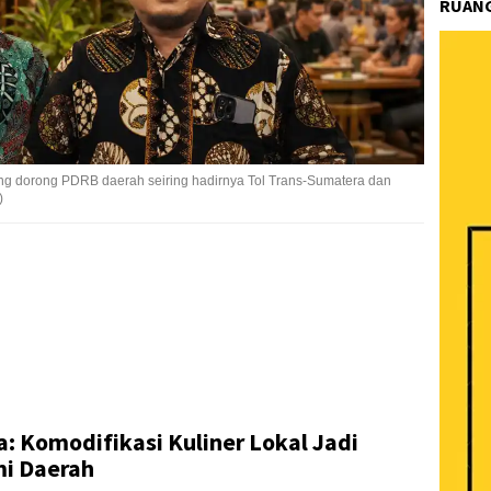
RUANG
ng dorong PDRB daerah seiring hadirnya Tol Trans-Sumatera dan
)
k
ram
e
Share
: Komodifikasi Kuliner Lokal Jadi
i Daerah