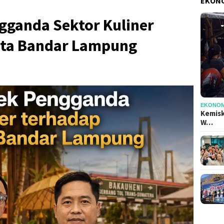
EKONO
gganda Sektor Kuliner
ota Bandar Lampung
EKONOMI
Kemisk
W…