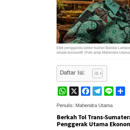
Efek pengganda sektor kuliner Bandar Lampu
wisata konsumtif. (Foto arsip Mahendra Utama
Daftar Isi:
WhatsApp
X
Faceboo
Teleg
Lin
Penulis: Mahendra Utama
Berkah Tol Trans-Sumatera
Penggerak Utama Ekonom