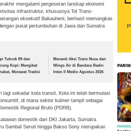
erakhir mengalami pergeseran lanskap ekonomi
ivitas infrastruktur, khususnya Tol Trans-
berangan eksekutif Bakauheni, berhasil memangkas
 dengan pusat pertumbuhan di Jawa dan Sumatra
pi Tubruk 89 dan
Menanti Aksi Trans Nusa dan
PARIW
rung Kopi: Mengikat
Wings Air di Bandara Radin
habat, Merawat Tradisi
Inten II Medio Agustus 2026
agi sekadar kota transit. Kota ini telah bermutasi
nsumtif, di mana sektor kuliner tampil sebagai
Domestik Regional Bruto (PDRB).
atawan domestik dari DKI Jakarta, Sumatra
ru Sambal Seruit hingga Bakso Sony merupakan
PARIWIS