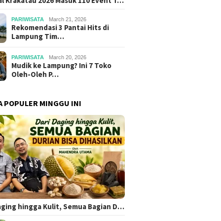
al Krakatau 2026 Masuk 110 Event T…
PARIWISATA
March 21, 2026
Rekomendasi 3 Pantai Hits di
Lampung Tim…
PARIWISATA
March 20, 2026
Mudik ke Lampung? Ini 7 Toko
Oleh-Oleh P…
A POPULER MINGGU INI
aging hingga Kulit, Semua Bagian D…