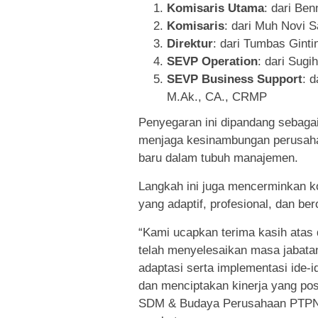
Komisaris Utama
: dari Be
Komisaris
: dari Muh Novi 
Direktur
: dari Tumbas Ginti
SEVP Operation
: dari Sugi
SEVP Business Support
: d
M.Ak., CA., CRMP
Penyegaran ini dipandang sebagai 
menjaga kesinambungan perusaha
baru dalam tubuh manajemen.
Langkah ini juga mencerminkan k
yang adaptif, profesional, dan be
“Kami ucapkan terima kasih atas d
telah menyelesaikan masa jabata
adaptasi serta implementasi ide
dan menciptakan kinerja yang pos
SDM & Budaya Perusahaan PTPN 