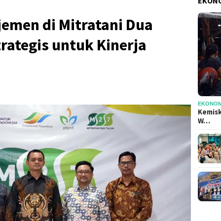
EKONO
emen di Mitratani Dua
trategis untuk Kinerja
EKONOMI
Kemisk
W…