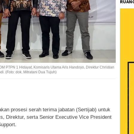
RUANG
DM PTPN 1 Hidayat, Komisaris Utama Aris Handoyo, Direktur Christian
. (Foto: dok. Mitratani Dua Tujuh)
k
ram
e
Share
an prosesi serah terima jabatan (Sertijab) untuk
, Direktur, serta Senior Executive Vice President
upport.