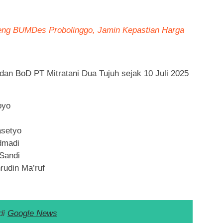
eng BUMDes Probolinggo, Jamin Kepastian Harga
 dan BoD PT Mitratani Dua Tujuh sejak 10 Juli 2025
oyo
asetyo
dmadi
 Sandi
udin Ma’ruf
di
Google News