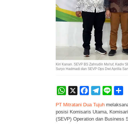
Kiri Kanan. SEVP BS Zahrudin Ma'ruf, Kadiv S
Suryo Hadmadi dan SEVP Ops Dwi Aprilla Sandi
WhatsApp
X
Faceboo
Teleg
Lin
PT Mitratani Dua Tujuh
melaksanak
posisi Komisaris Utama, Komisaris
(SEVP) Operation dan Business S