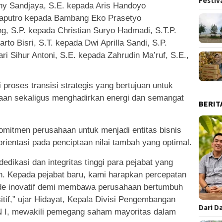
Festiv
nny Sandjaya, S.E. kepada Aris Handoyo
Saputro kepada Bambang Eko Prasetyo
ng, S.P. kepada Christian Suryo Hadmadi, S.T.P.
harto Bisri, S.T. kepada Dwi Aprilla Sandi, S.P.
ari Sihur Antoni, S.E. kepada Zahrudin Ma’ruf, S.E.,
proses transisi strategis yang bertujuan untuk
an sekaligus menghadirkan energi dan semangat
BERIT
omitmen perusahaan untuk menjadi entitas bisnis
rorientasi pada penciptaan nilai tambah yang optimal.
edikasi dan integritas tinggi para pejabat yang
n. Kepada pejabat baru, kami harapkan percepatan
-ide inovatif demi membawa perusahaan bertumbuh
itif,” ujar Hidayat, Kepala Divisi Pengembangan
Dari D
I, mewakili pemegang saham mayoritas dalam