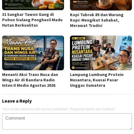
31 Sangkar Tawon Gung di
Kopi Tubruk 89 dan Warung
Pohon Sialang Penghasil Madu
Kopi: Mengikat Sahabat,
Hutan Berkualitas
Merawat Tradisi
Menanti Aksi Trans Nusa dan
Lampung Lumbung Protein
Wings Air di Bandara Radin
Nusantara, Kuasai Pasar
Inten II Medio Agustus 2026
Unggas Sumatera
Leave a Reply
Your email address will not be published.
Required fields are marked
*