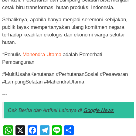
cetak biru transformasi hutan produksi Indonesia.
Sebaliknya, apabila hanya menjadi seremoni kebijakan,
publik layak mempertanyakan ulang komitmen negara
terhadap keadilan ekologis dan ekonomi warga sekitar
hutan.
*Penulis
Mahendra Utama
adalah Pemerhati
Pembangunan
#MultiUsahaKehutanan #PerhutananSosial #Pesawaran
#LampungSelatan #MahendraUtama
---
Cek Berita dan Artikel Lainnya di
Google News
WhatsApp
X
Facebook
Telegram
Line
Share