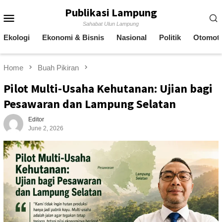
Skip
Publikasi Lampung
Mobile
to
Sahabat Ulun Lampung
content
Menu
Ekologi
Ekonomi & Bisnis
Nasional
Politik
Otomoti
Home
Buah Pikiran
Pilot Multi-Usaha Kehutanan: Ujian bagi
Pesawaran dan Lampung Selatan
Editor
June 2, 2026