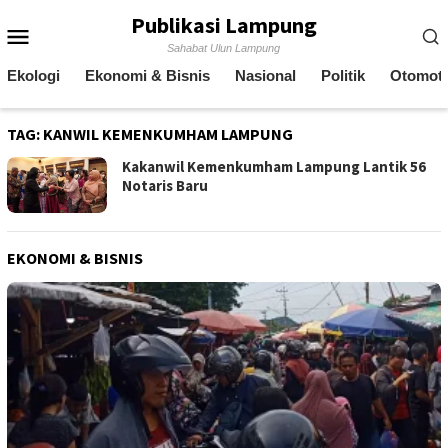
Skip
Publikasi Lampung
Mobile
to
Sahabat Ulun Lampung
content
Menu
Ekologi
Ekonomi & Bisnis
Nasional
Politik
Otomoti
TAG:
KANWIL KEMENKUMHAM LAMPUNG
Kakanwil Kemenkumham Lampung Lantik 56
Notaris Baru
EKONOMI & BISNIS