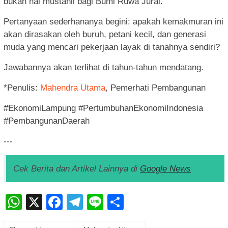
bukan hal mustahil bagi Bumi Ruwa Jurai.
Pertanyaan sederhananya begini: apakah kemakmuran ini
akan dirasakan oleh buruh, petani kecil, dan generasi
muda yang mencari pekerjaan layak di tanahnya sendiri?
Jawabannya akan terlihat di tahun-tahun mendatang.
*Penulis:
Mahendra Utama
, Pemerhati Pembangunan
#EkonomiLampung #PertumbuhanEkonomiIndonesia
#PembangunanDaerah
---
Cek Berita dan Artikel Lainnya di
Google News
WhatsApp
X
Facebook
Telegram
Line
Share