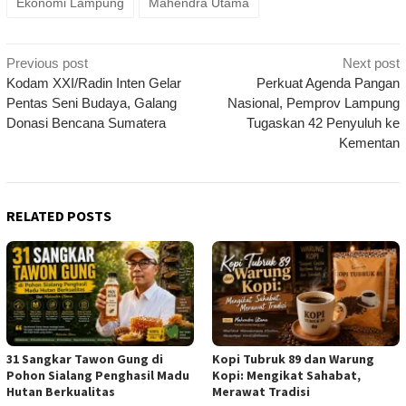
Ekonomi Lampung
Mahendra Utama
Post
Previous post
Next post
navigation
Kodam XXI/Radin Inten Gelar
Perkuat Agenda Pangan
Pentas Seni Budaya, Galang
Nasional, Pemprov Lampung
Donasi Bencana Sumatera
Tugaskan 42 Penyuluh ke
Kementan
RELATED POSTS
31 Sangkar Tawon Gung di
Kopi Tubruk 89 dan Warung
Pohon Sialang Penghasil Madu
Kopi: Mengikat Sahabat,
Hutan Berkualitas
Merawat Tradisi