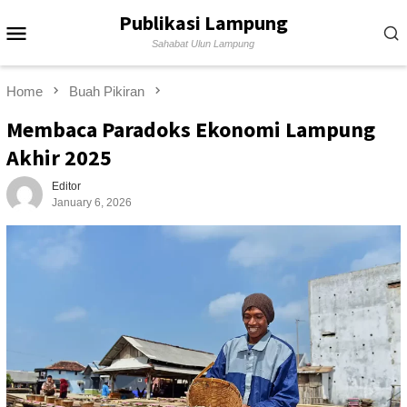
Skip
Publikasi Lampung
Mobile
to
Sahabat Ulun Lampung
content
Menu
Home
Buah Pikiran
Membaca Paradoks Ekonomi Lampung
Akhir 2025
Editor
January 6, 2026