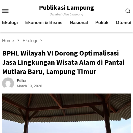
Skip
Publikasi Lampung
Mobile
to
Sahabat Ulun Lampung
content
Menu
Ekologi
Ekonomi & Bisnis
Nasional
Politik
Otomoti
Home
Ekologi
BPHL Wilayah VI Dorong Optimalisasi
Jasa Lingkungan Wisata Alam di Pantai
Mutiara Baru, Lampung Timur
Editor
March 13, 2026