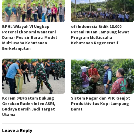
BPHL Wilayah VI Ungkap
ofi Indonesia Bidik 18.000
Potensi Ekonomi Wanatani
Petani Hutan Lampung lewat
Damar Pesisir Barat: Model
Program Multiusaha
Multiusaha Kehutanan
Kehutanan Regeneratif
Berkelanjutan
Korem 043/Gatam Dukung
Sistem Pagar dan PHC Genjot
Gerakan Raden Inten ASRI,
Produktivitas Kopi Lampung
Budaya Bersih Jadi Target
Barat
Utama
Leave a Reply