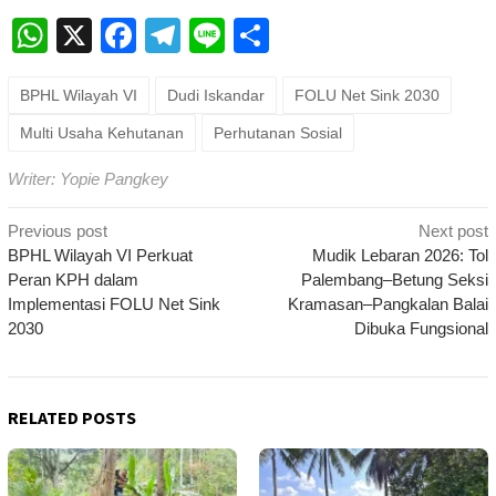
WhatsApp
X
Facebook
Telegram
Line
Share
BPHL Wilayah VI
Dudi Iskandar
FOLU Net Sink 2030
Multi Usaha Kehutanan
Perhutanan Sosial
Writer: Yopie Pangkey
Post
Previous post
Next post
navigation
BPHL Wilayah VI Perkuat
Mudik Lebaran 2026: Tol
Peran KPH dalam
Palembang–Betung Seksi
Implementasi FOLU Net Sink
Kramasan–Pangkalan Balai
2030
Dibuka Fungsional
RELATED POSTS