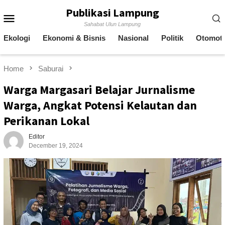
Skip
Publikasi Lampung
Mobile
to
Sahabat Ulun Lampung
content
Menu
Ekologi
Ekonomi & Bisnis
Nasional
Politik
Otomoti
Home
Saburai
Warga Margasari Belajar Jurnalisme
Warga, Angkat Potensi Kelautan dan
Perikanan Lokal
Editor
December 19, 2024