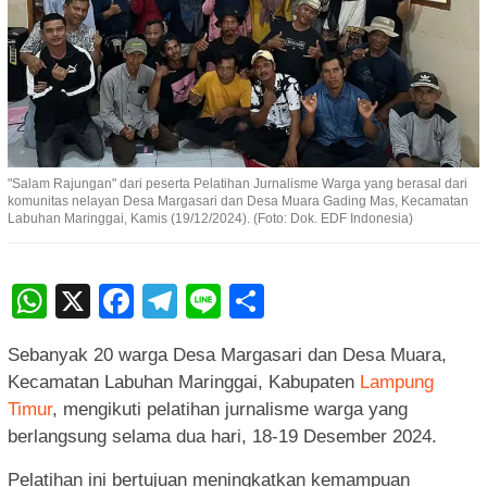
"Salam Rajungan" dari peserta Pelatihan Jurnalisme Warga yang berasal dari
komunitas nelayan Desa Margasari dan Desa Muara Gading Mas, Kecamatan
Labuhan Maringgai, Kamis (19/12/2024). (Foto: Dok. EDF Indonesia)
WhatsApp
X
Facebook
Telegram
Line
Share
Sebanyak 20 warga Desa Margasari dan Desa Muara,
Kecamatan Labuhan Maringgai, Kabupaten
Lampung
Timur
, mengikuti pelatihan jurnalisme warga yang
berlangsung selama dua hari, 18-19 Desember 2024.
Pelatihan ini bertujuan meningkatkan kemampuan