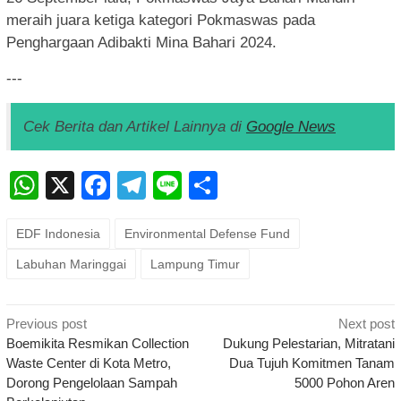
meraih juara ketiga kategori Pokmaswas pada
Penghargaan Adibakti Mina Bahari 2024.
---
Cek Berita dan Artikel Lainnya di
Google News
WhatsApp
X
Facebook
Telegram
Line
Share
EDF Indonesia
Environmental Defense Fund
Labuhan Maringgai
Lampung Timur
Post
Previous post
Next post
navigation
Boemikita Resmikan Collection
Dukung Pelestarian, Mitratani
Waste Center di Kota Metro,
Dua Tujuh Komitmen Tanam
Dorong Pengelolaan Sampah
5000 Pohon Aren